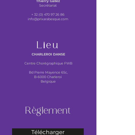
Thierry Gallez
Secrétariat
+
32 (0) 470 97 26 86
info@prixarabesque.com
Lieu
CHARLEROI DANSE
Centre Chorégraphique FWB
Bd Pierre Mayence 65c,
B-6000 Charleroi
Belgique
Règlement
Télécharger