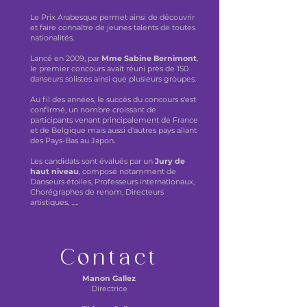
Le Prix Arabesque permet ainsi de découvrir
et faire connaître de jeunes talents de toutes
nationalités.
Lancé en 2009, par
Mme Sabine Bernimont
,
le premier concours avait réuni près de 150
danseurs solistes ainsi que plusieurs groupes.
Au fil des années, le succès du concours s'est
confirmé, un nombre croissant de
participants venant principalement de France
et de Belgique mais aussi d'autres pays allant
des Pays-Bas au Japon.
Les candidats sont évalués par un
Jury de
haut niveau
, composé notamment de
Danseurs étoiles, Professeurs internationaux,
Chorégraphes de renom, Directeurs
artistiques, .....
Contact
Manon Gallez
Directrice